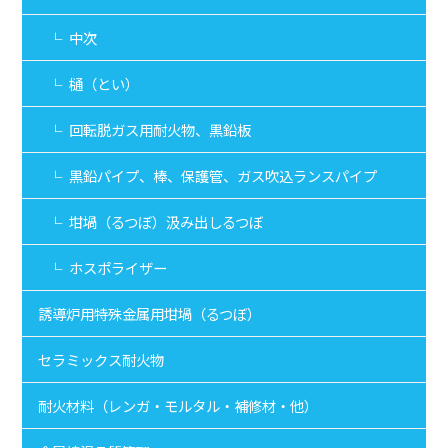
小型回転脱ガス装置
中次
（RGBmini）
ランスパイプ（定置 脱ガス装置）
樋（とい）
ポーラスプラグ（底吹き 脱ガス装置）
金属溶存水素センサー
回転脱ガス用耐火物、黒鉛板
（NOTORP）
温度測定
黒鉛パイプ、棒、保護管、ガス吹込ランスパイプ
セラミックスフィルター
メタックススリーブ
坩堝（るつぼ）汲み出しるつぼ
（TCスリーブ）
セラミックラドル（ALT）
ホスポライザー
金属熔剤 フラックス
コーティング剤
誘導炉用特殊金属用坩堝（るつぼ）
MORXスーパーコート
（液状タイプ）
セラミックス耐火物
スターコート
（粉、ペースト状タイプ）
耐火材料（レンガ・モルタル・補修材・他）
工業炉