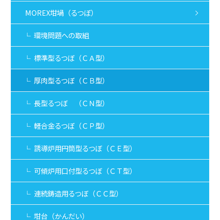
窒化（チッカ）珪素（Si₃N₄）
MOREX坩堝（るつぼ）
保護管
アルミナ
環境問題への取組
ジルコニア
KCカーボン
標準型るつぼ（ＣＡ型）
耐火材料（レンガ・モルタル・補修材・他）
炉蓋（ろぶた）
厚肉型るつぼ（ＣＢ型）
断熱レンガ・耐火レンガ
キューポラ用黒鉛レンガ
長型るつぼ （ＣＮ型）
プレキャスト製品 （プレキャストブロ
ック）
軽合金るつぼ（ＣＰ型）
モルタル
誘導炉用円筒型るつぼ（ＣＥ型）
補修材・モルタル
誘導炉バック材
可傾炉用口付型るつぼ（ＣＴ型）
グラファイトシート
金属熔湯品質管理
連続鋳造用るつぼ（ＣＣ型）
減圧凝固試験機
（ピンテスター）
坩台（かんだい）
回転脱ガス装置（RGB）