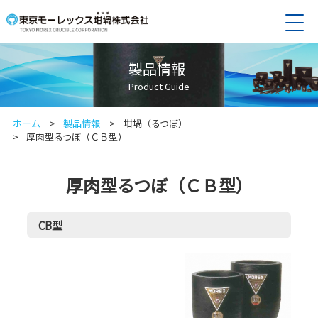
English
簡体中文
製品情報
Product Guide
企業情報
企業情報
ホーム
製品情報
坩堝（るつぼ）
サービス情報
アクセス
厚肉型るつぼ（ＣＢ型）
社長挨拶
サービス情報
製品情報
会社概要
坩堝（るつぼ）診断
厚肉型るつぼ（ＣＢ型）
取扱品目
金属溶湯管理
製品情報
採用情報
KES・環境マネジメントシステム・
Kモールド法による溶湯中の介在物測定
坩堝（るつぼ）
スタンダード
築炉工事
MOREX坩堝（るつぼ）
CB型
採用情報
お問い合わせ
環境宣言
メンテナンス工事
環境問題への取組
募集職種：法人営業職 ※既存中心
標準型るつぼ（ＣＡ型）
応募方法
NO TEMPLATE
サイトマップ
厚肉型るつぼ（ＣＢ型）
長型るつぼ （ＣＮ型）
個人情報保護方針
軽合金るつぼ（ＣＰ型）