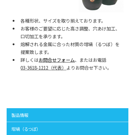
誘導炉用円筒型るつぼ（ＣＥ型）
可傾炉用口付型るつぼ（ＣＴ型）
連続鋳造用るつぼ（ＣＣ型）
各種形状、サイズを取り揃えております。
坩台（かんだい）
お客様のご要望に応じた高さ調整、穴あけ加工、
中次
口切加工を承ります。
樋（とい）
熔解される金属に合った材質の坩堝（るつぼ）を
回転脱ガス用耐火物、黒鉛板
提案致します。
黒鉛パイプ、棒、保護管、ガス吹込ランスパイプ
詳しくは
お問合せフォーム
、またはお電話
坩堝（るつぼ）汲み出しるつぼ
03-3618-1212（代表）
よりお問合せ下さい。
ホスポライザー
誘導炉用特殊金属用坩堝（るつぼ）
モーレックス スリーブ
セラミックス耐火物
匣鉢（こうばち）Box-Sagger
SCNストーク（Si₃N₄・SiC Stalk）
SCNヒーターチューブ
製品情報
SCN保護管
窒化(チッカ)珪素（Si₃N₄）
坩堝（るつぼ）
ストーク